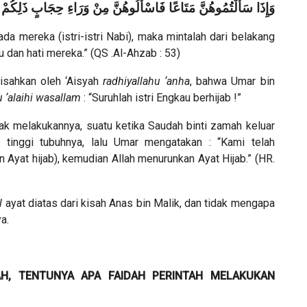
وَإِذَا سَأَلْتُمُوهُنَّ مَتَاعًا فَاسْأَلُوهُنَّ مِنْ وَرَاءِ حِجَابٍ ذَلِكُمْ أَ
a mereka (istri-istri Nabi), maka mintalah dari belakang
mu dan hati mereka.” (QS .Al-Ahzab : 53)
kisahkan oleh ‘Aisyah
radhiyallahu ‘anha
, bahwa Umar bin
u ‘alaihi wasallam
: “Suruhlah istri Engkau berhijab !”
ak melakukannya, suatu ketika Saudah binti zamah keluar
 tinggi tubuhnya, lalu Umar mengatakan : “Kami telah
 Ayat hijab), kemudian Allah menurunkan Ayat Hijab.” (HR.
l
ayat diatas dari kisah Anas bin Malik, dan tidak mengapa
a.
H, TENTUNYA APA FAIDAH PERINTAH MELAKUKAN