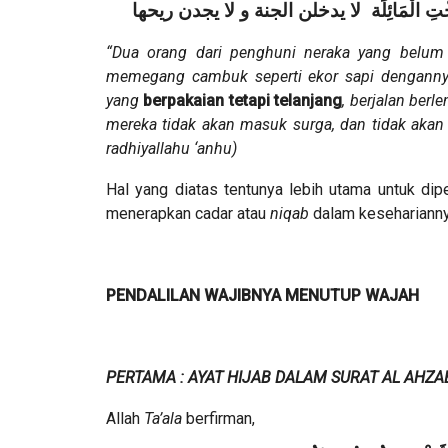
ِ الْبُخْتِ الْمَائِلَة لا يدخلن الجنة و لا يجدن ريحها
“Dua orang dari penghuni neraka yang belum
memegang cambuk seperti ekor sapi dengann
yang
berpakaian tetapi telanjang
, berjalan ber
mereka tidak akan masuk surga, dan tidak akan
radhiyallahu ‘anhu)
Hal yang diatas tentunya lebih utama untuk dipe
menerapkan cadar atau
niqab
dalam keseharianny
PENDALILAN WAJIBNYA MENUTUP WAJAH
PERTAMA : AYAT HIJAB DALAM SURAT AL AHZAB
Allah
Ta’ala
berfirman,