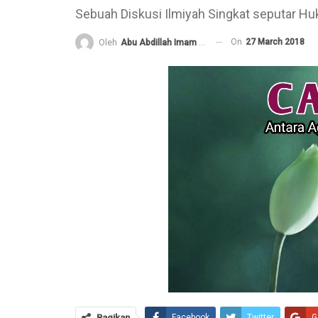
Sebuah Diskusi Ilmiyah Singkat seputar H
On
27 March 2018
Oleh
Abu Abdillah Imam Syarifuddin
Pembelaan Rasulullah ﷺ yang paling Utama
adalah dengan Al Ittiba’
6 December 2020
Jangan Saling Berpaling
6 December 2020
Risalah Indah dari seorang Ibu teruntuk
Anaknya yang tercinta
2 November 2020
Mengapa kita harus memperhatikan Aqidah
lebih dahulu daripada amalan yang lain?
25 October 2020
Bagikan
Facebook
Twitter
G