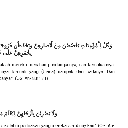
وَقُلْ لِلْمُؤْمِنَاتِ يَغْضُضْنَ مِنْ أَبْصَارِهِنَّ وَيَحْفَظْنَ فُرُوجَهُنَّ و
بِخُمُرِهِنَّ عَلَى جُ
daklah mereka menahan pandangannya, dan kemaluannya,
nya, kecuali yang (biasa) nampak dari padanya. Dan
nya.” (QS. An-Nur : 31)
وَلَا يَضْرِبْنَ بِأَرْجُلِهِنَّ لِيُعْلَمَ 
diketahui perhiasan yang mereka sembunyikan.” (QS. An-