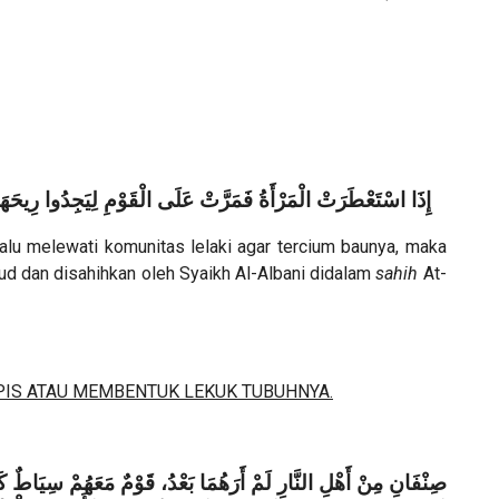
إِذَا اسْتَعْطَرَتْ الْمَرْأَةُ فَمَرَّتْ عَلَى الْقَوْمِ لِيَجِدُوا رِيحَهَا
lu melewati komunitas lelaki agar tercium baunya, maka
Daud dan disahihkan oleh Syaikh Al-Albani didalam
sahih
At-
PIS ATAU MEMBENTUK LEKUK TUBUHNYA.
صِنْفَانِ مِنْ أَهْلِ النَّارِ لَمْ أَرَهُمَا بَعْدُ، قَوْمٌ مَعَهُمْ سِيَاطٌ كَأ