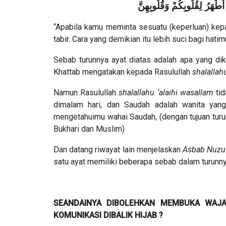
طْهَرُ لِقُلُوبِكُمْ وَقُلُوبِهِنَّ
“Apabila kamu meminta sesuatu (keperluan) kepad
tabir. Cara yang demikian itu lebih suci bagi hati
Sebab turunnya ayat diatas adalah apa yang di
Khattab mengatakan kepada Rasulullah
shalallah
Namun Rasulullah
shalallahu ‘alaihi wasallam
tid
dimalam hari, dan Saudah adalah wanita yang
mengetahuimu wahai Saudah, (dengan tujuan turun
Bukhari dan Muslim)
Dan datang riwayat lain menjelaskan
Asbab Nuzu
satu ayat memiliki beberapa sebab dalam turunny
SEANDAINYA DIBOLEHKAN MEMBUKA WAJA
KOMUNIKASI DIBALIK HIJAB ?