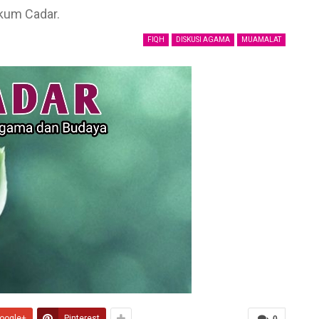
ukum Cadar.
FIQH
DISKUSI AGAMA
MUAMALAT
Ucapan Yang Ringan Namun Berbahaya
Kena
6 December 2021
21 May
Telusuri jalan Ilmu Agama, karena itu jalan
Jaga
Syurga
6 Dece
5 December 2021
Ters
Bahaya Dosa Riya
6 Dece
5 December 2021
Khasy
Adab seorang penuntut Ilmu Terhadap
6 Dece
Dirinya Sendiri
21 May 2021
oogle+
Pinterest
0