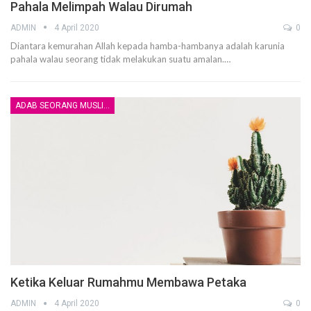
Pahala Melimpah Walau Dirumah
ADMIN
4 April 2020
0
Diantara kemurahan Allah kepada hamba-hambanya adalah karunia
pahala walau seorang tidak melakukan suatu amalan.
…
ADAB SEORANG MUSLIM
Ketika Keluar Rumahmu Membawa Petaka
ADMIN
4 April 2020
0