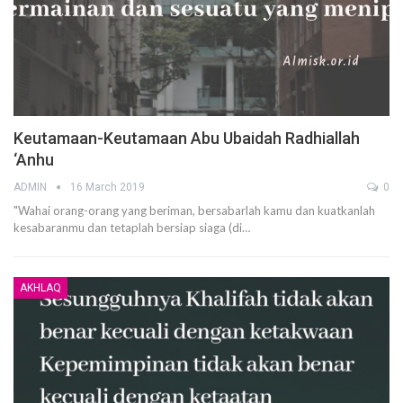
Keutamaan-Keutamaan Abu Ubaidah Radhiallah
‘anhu
ADMIN
16 March 2019
0
"Wahai orang-orang yang beriman, bersabarlah kamu dan kuatkanlah
kesabaranmu dan tetaplah bersiap siaga (di…
AKHLAQ