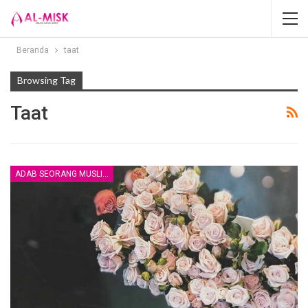
Beranda
taat
Browsing Tag
Taat
ADAB SEORANG MUSLIM