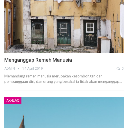
Menganggap Remeh Manusia
ADMIN
14 April 2019
0
Memandang remeh manusia merupakan kesombongan dan
pembanggaan diri, dan orang yang berakal ia tidak akan menganggap…
AKHLAQ