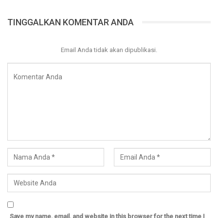
TINGGALKAN KOMENTAR ANDA
Dibangun diatas keikhlasan,
Diwaktu yang masih diberikan kesempatan baginya untuk
Email Anda tidak akan dipublikasi.
bertaubat.
Penulis:
Ustadz Imam Abu Abdillah
Artikel:
http://almisk.or.id
Save my name, email, and website in this browser for the next time I