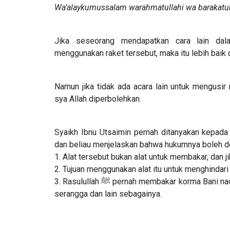
Wa’alaykumussalam warahmatullahi wa barakatu
Jika seseorang mendapatkan cara lain da
menggunakan raket tersebut, maka itu lebih baik da
Namun jika tidak ada acara lain untuk mengusir
sya Allah diperbolehkan.
Syaikh Ibnu Utsaimin pernah ditanyakan kepada 
dan beliau menjelaskan bahwa hukumnya boleh d
1. Alat tersebut bukan alat untuk membakar, dan jik
2. Tujuan menggunakan alat itu untuk menghindari
3. Rasulullah ﷺ pernah membakar korma Bani nadhier dalam keadaan korma-korma tersebut pasti terdapat
serangga dan lain sebagainya.