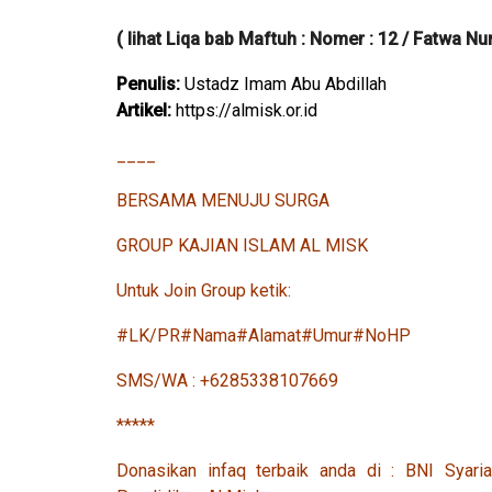
( lihat Liqa bab Maftuh : Nomer : 12 / Fatwa Nu
Penulis:
Ustadz Imam Abu Abdillah
Artikel:
https://almisk.or.id
____
BERSAMA MENUJU SURGA
GROUP KAJIAN ISLAM AL MISK
Untuk Join Group ketik:
#LK/PR#Nama#Alamat#Umur#NoHP
SMS/WA : +6285338107669
*****
Donasikan infaq terbaik anda di : BNI Sy