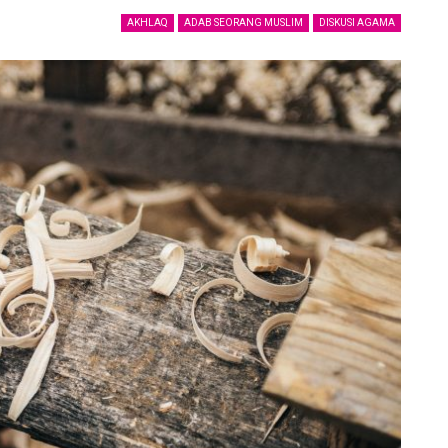
AKHLAQ
ADAB SEORANG MUSLIM
DISKUSI AGAMA
ya
Kenali Saudaramu
21 May 2021
jalan
Jaga Adabmu
6 December 2020
Tersenyum
6 December 2020
Khasyatullah
p
6 December 2020