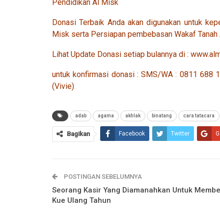
Pendidikan Al Misk
Donasi Terbaik Anda akan digunakan untuk kep
Misk serta Persiapan pembebasan Wakaf Tanah 
Lihat Update Donasi setiap bulannya di : www.alm
untuk konfirmasi donasi : SMS/WA : 0811 68
(Vivie)
adab
agama
akhlak
binatang
cara tatacara
Bagikan
Facebook
Twitter
G
POSTINGAN SEBELUMNYA
Seorang Kasir Yang Diamanahkan Untuk Membe
Kue Ulang Tahun