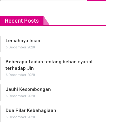
Recent Posts
Lemahnya Iman
Ajari an
6 December 2020
6 December
Beberapa faidah tentang beban syariat
Ajak man
terhadap Jin
6 December
6 December 2020
Jawami’u
Jauhi Kesombongan
6 December
6 December 2020
Pelajari
Dua Pilar Kebahagiaan
6 December
6 December 2020