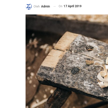
On
17 April 2019
Oleh
Admin
Ucapan Yang Ringan Namun Berbaha
6 December 2021
Telusuri jalan Ilmu Agama, karena itu 
Syurga
5 December 2021
g Ibu teruntuk
Bahaya Dosa Riya
5 December 2021
Adab seorang penuntut Ilmu Terhada
erhatikan Aqidah
Dirinya Sendiri
lan yang lain?
21 May 2021