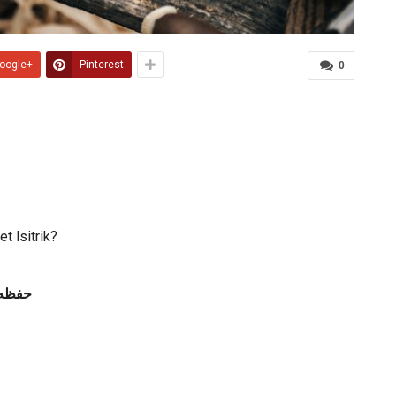
oogle+
Pinterest
0
 lsitrik?
Imam Abu Abdillah حفظه الله