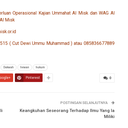
erluan Operasional Kajian Ummahat Al Misk dan WAG Al
Al Misk
isk.or.id
8 1515 ( Cut Dewi Ummu Muhammad ) atau 085836677889
Dakwah
hewan
hukum
oogle+
Pinterest
0
POSTINGAN SELANJUTNYA
li
Keangkuhan Seseorang Terhadap Ilmu Yang Ia
Miliki