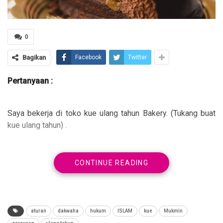
0
Bagikan
Facebook
Twitter
Pertanyaan :
Saya bekerja di toko kue ulang tahun Bakery. (Tukang buat
kue ulang tahun) .
CONTINUE READING
Jadi saya harus bagaimana ya pak?
Mohon penjelasannya.
Terima ksih.
aturan
dakwaha
hukum
ISLAM
kue
Mukmin