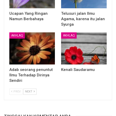
Barakallahu fikum
Ucapan Yang Ringan
Telusuri jalan Ilmu
Namun Berbahaya
Agama, karena itu jalan
Syurga
AKHLAQ
AKHLAQ
Penulis:
Ustadz Imam Abu Abdillah
Artikel:
https://almisk.or.id
____
Adab seorang penuntut
Kenali Saudaramu
BERSAMA MENUJU SURGA
Ilmu Terhadap Dirinya
Sendiri
GROUP KAJIAN ISLAM AL MISK
Untuk Join Group ketik:
PREV
NEXT
#LK/PR#Nama#Alamat#Umur#NoHP
SMS/WA : +6285338107669