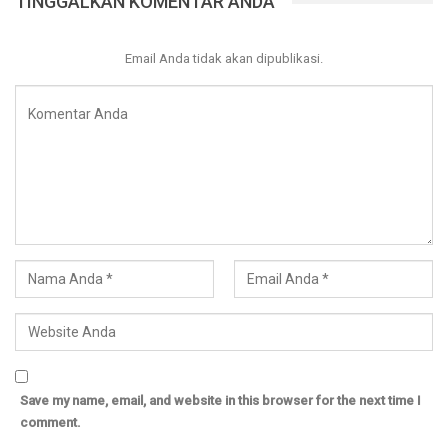
TINGGALKAN KOMENTAR ANDA
*****
Email Anda tidak akan dipublikasi.
Donasikan infaq terbaik anda di : BNI Syariah 800440000
a/n YAYASAN AL MISK untuk Program Pendidikan Al Misk
Donasi Terbaik Anda akan digunakan untuk keperluan
Operasional Kajian Ummahat Al Misk dan WAG Al Misk
serta Persiapan pembebasan Wakaf Tanah Al Misk
Lihat Update Donasi setiap bulannya di : www.almisk.or.id
untuk konfirmasi donasi : SMS/WA : 0811 688 1515 ( Cut
Dewi Ummu Muhammad ) atau 085836677889 (Vivie)
Save my name, email, and website in this browser for the next time I
comment.