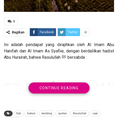
0
Bagikan
Facebook
Twitter
Ini adalah pendapat yang dirajihkan oleh Al Imam Abu
Hanifah dan Al Imam As Syafiie, dengan berdalilkan hadist
Abu Hurairah, bahwa Rasulullah ﷺ bersabda :
مَنْ راح في الساعة الأولى فَكَأَنَّمَا قَرَّبَ بَدَنَةً ، وَمَنْ رَاحَ
CONTINUE READING
فِي السَّاعَةِ الثَّانِيَةِ فَكَأَنَّمَا قَرَّبَ بَقَرَةً ، وَمَنْ رَاحَ فِي
السَّاعَةِ الثَّالِثَةِ فَكَأَنَّمَا قَرَّبَ كَبْشًا أَقْرَنَ
fiqh
hukum
kambing
qurban
Rasulullah
sapi