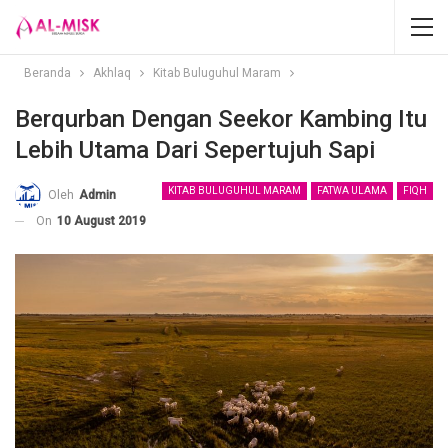
Beranda
Akhlaq
Kitab Buluguhul Maram
Berqurban Dengan Seekor Kambing Itu
Lebih Utama Dari Sepertujuh Sapi
KITAB BULUGUHUL MARAM
FATWA ULAMA
FIQH
Oleh
Admin
On
10 August 2019