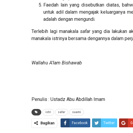
Faedah lain yang disebutkan diatas, bahwa
untuk adil dalam mengajak keluarganya me
adalah dengan mengundi.
Terlebih lagi manakala
safar
yang dia lakukan a
manakala istrinya bersama dengannya dalam perja
Wallahu A’lam Bishawab
Penulis : Ustadz Abu Abdillah Imam
istri
safar
suami
Bagikan
Facebook
Twitter
G