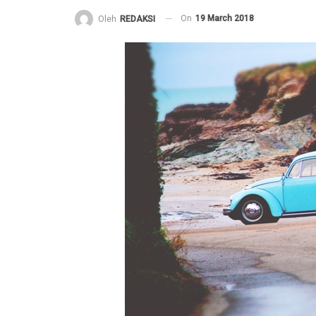
On
19 March 2018
Oleh
REDAKSI
Pembelaan Rasulullah ﷺ yang paling Utama
adalah dengan Al Ittiba’
6 December 2020
Jangan Saling Berpaling
6 December 2020
Risalah Indah dari seorang Ibu terunt
Anaknya yang tercinta
2 November 2020
Mengapa kita harus memperhatikan 
lebih dahulu daripada amalan yang la
25 October 2020