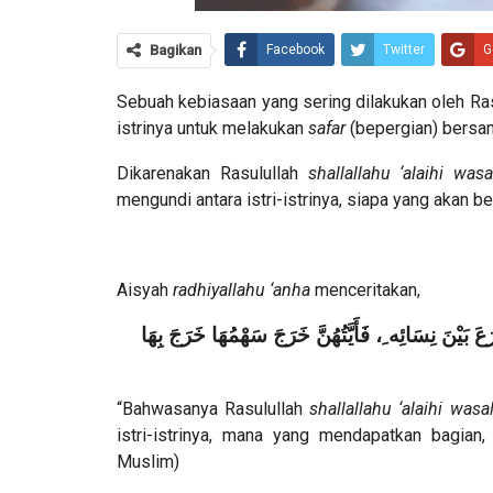
Bagikan
Facebook
Twitter
G
Sebuah kebiasaan yang sering dilakukan oleh Ra
istrinya untuk melakukan
safar
(bepergian) bersa
Dikarenakan Rasulullah
shallallahu ‘alaihi was
mengundi antara istri-istrinya, siapa yang akan b
Aisyah
radhiyallahu ‘anha
menceritakan,
َ بَيْنَ نِسَائِه ِ، فَأَيَّتُهُنَّ خَرَجَ سَهْمُهَا خَرَجَ بِهَا
“Bahwasanya Rasulullah
shallallahu ‘alaihi wasa
istri-istrinya, mana yang mendapatkan bagian
Muslim)