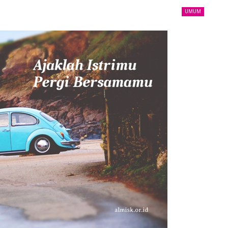
UMUM
Ucapan Yang Ringan Namun Berbahaya
6 December 2021
Telusuri jalan Ilmu Agama, karena itu jalan
Syurga
5 December 2021
uk
Bahaya Dosa Riya
5 December 2021
Adab seorang penuntut Ilmu Terhadap
Aqidah
Dirinya Sendiri
in?
21 May 2021