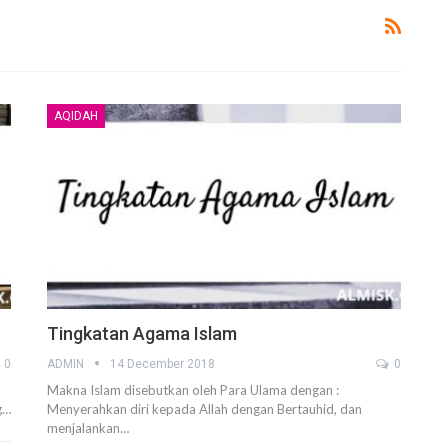
AQIDAH
Ucapan Yang Ringan Namun Berbahaya
6 December 2021
Telusuri jalan Ilmu Agama, karena itu jalan
Syurga
5 December 2021
uk
Bahaya Dosa Riya
5 December 2021
Tingkatan Agama Islam
Adab seorang penuntut Ilmu Terhadap
0
ADMIN
14 December 2018
0
Aqidah
Dirinya Sendiri
Makna Islam disebutkan oleh Para Ulama dengan :
in?
21 May 2021
g…
Menyerahkan diri kepada Allah dengan Bertauhid, dan
menjalankan…