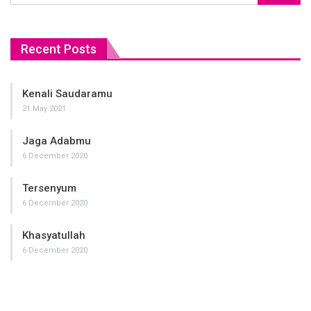
Wallahu A’lam Bishowab
Recent Posts
Kenali Saudaramu
21 May 2021
Penulis:
Ustadz Imam Abu Abdillah
Jaga Adabmu
Artikel:
http://almisk.or.id
6 December 2020
Tersenyum
6 December 2020
Khasyatullah
____
6 December 2020
BERSAMA MENUJU SURGA
GROUP KAJIAN ISLAM AL MISK