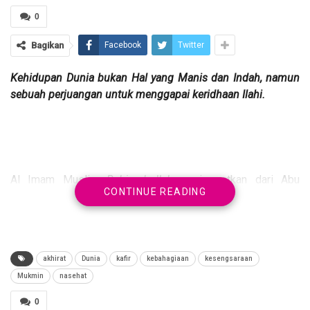
0
Bagikan
Facebook
Twitter
Kehidupan Dunia bukan Hal yang Manis dan Indah, namun
sebuah perjuangan untuk menggapai keridhaan Ilahi.
Al Imam Muslim
Rahimahullah
meriwayatkan dari Abu
CONTINUE READING
Hurairah
Radhiyallahu A
nhu bahwa Rasulullah
Shallallahu
Alaihi Wasallam
bersabda :
akhirat
Dunia
kafir
kebahagiaan
kesengsaraan
Mukmin
nasehat
الدُّنْيَا سِجْنُ الْمُؤْمِنِ، وَجَنَّةُ الْكَافِرِ
0