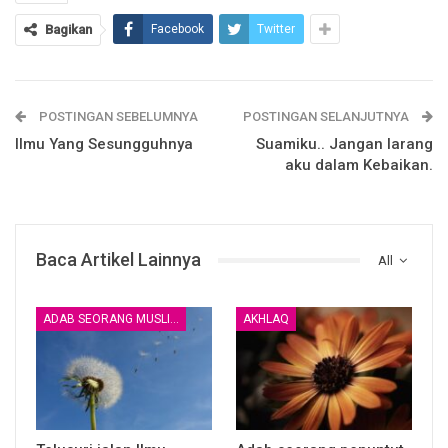
Bagikan
Facebook
Twitter
Dunia adalah penjara bagi seorang Muslim, dan Syurga bagi
POSTINGAN SEBELUMNYA
POSTINGAN SELANJUTNYA
orang Kafir.
Ilmu Yang Sesungguhnya
Suamiku.. Jangan larang
aku dalam Kebaikan.
Berkata
Al Imam An Nawawy
Rahimahullah
dalam
Baca Artikel Lainnya
All
Syarahnya :
ADAB SEORANG MUSLIM
AKHLAQ
مَعْنَاهُ أَنَّ كُلَّ مُؤْمِنٍ مَسْجُونٌ مَمْنُوعٌ فِي الدُّنْيَا مِنَ