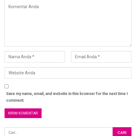
Jika dia meninggal, maka dia akan istirahat dari penderitaan
itu, dan beralih menuju janji yang Allah janjikan untuknya dari
kenikmatan yang abadi dan kerehatan yang sempurna
dan tidak kurang sedikitpun.
Adapun orang Kafir, dia mendapatkan semua yang dia
inginkan dari dunia, walau itu hanya sedikit dan sudah
Save my name, email, and website in this browser for the next time I
tercampur dengan segala keluh kesah.
comment.
Namun jika dia mati, maka akan mendapatkan
siksa abadi
dan kecelakaan yang kekal.
( Syarh Muslim Lin Nawawi )