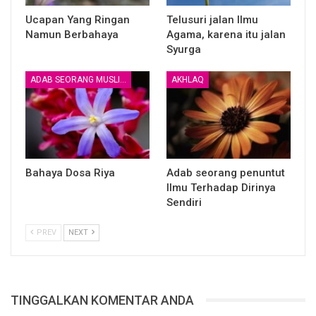
Ucapan Yang Ringan
Telusuri jalan Ilmu
Namun Berbahaya
Agama, karena itu jalan
Syurga
ADAB SEORANG MUSLIM
AKHLAQ
Penulis:
Ustadz Imam Abu Abdillah
Artikel:
http://almisk.or.id
Bahaya Dosa Riya
Adab seorang penuntut
Ilmu Terhadap Dirinya
____
Sendiri
BERSAMA MENUJU SURGA
PREV
NEXT
GROUP KAJIAN ISLAM AL MISK
Untuk Join Group ketik:
TINGGALKAN KOMENTAR ANDA