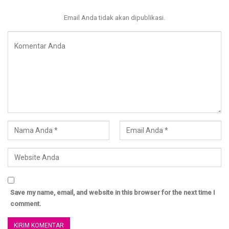
#LK/PR#Nama#Alamat#Umur#NoHP
Email Anda tidak akan dipublikasi.
SMS/WA : +6285338107669
*****
Donasikan infaq terbaik anda di : BNI Syariah 800440000
a/n YAYASAN AL MISK untuk Program Pendidikan Al Misk
Donasi Terbaik Anda akan digunakan untuk keperluan
Operasional Kajian Ummahat Al Misk dan WAG Al Misk
serta Persiapan pembebasan Wakaf Tanah Al Misk
Lihat Update Donasi setiap bulannya di : www.almisk.or.id
untuk konfirmasi donasi : SMS/WA : 0811 688 1515 ( Cut
Dewi Ummu Muhammad ) atau 085836677889 (Vivie)
Save my name, email, and website in this browser for the next time I
comment.