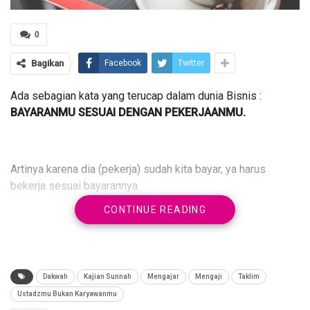
0
Bagikan
Facebook
Twitter
Ada sebagian kata yang terucap dalam dunia Bisnis :
BAYARANMU SESUAI DENGAN PEKERJAANMU.
Artinya karena dia (pekerja) sudah kita bayar, ya harus
bekerja sesuai bayarannya.
CONTINUE READING
Namun
INGAT
itu bukan adab dan etika baik kepada gurumu
untuk mengatakan seperti itu.
Terlebih Gurumu dalam Ilmu
Agama.
Dakwah
Kajian Sunnah
Mengajar
Mengaji
Taklim
Ustadzmu Bukan Karyawanmu