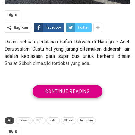
0
Bagikan
Facebook
Twitter
Dalam sebuah perjalanan Safari Dakwah di Nanggroe Aceh
Darussalam, Suatu hal yang jarang ditemukan didaerah lain
adalah kebiasaan para supir bus untuk berhenti disaat
Shalat Subuh dimasjid terdekat yang ada.
CONTINUE READING
Benar, nuansa Islam yang masih melekat di Nanggroe Aceh
Darussalam.
Dakwah
fikih
safar
Sholat
tuntunan
0