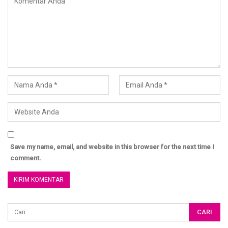
Lihat Update Donasi setiap bulannya di : www.almisk.or.id
untuk konfirmasi donasi : SMS/WA : 0811 688 1515 ( Cut
Dewi Ummu Muhammad ) atau 085836677889 (Vivie)
Save my name, email, and website in this browser for the next time I
comment.