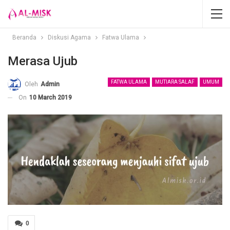
Beranda
Diskusi Agama
Fatwa Ulama
Merasa Ujub
FATWA ULAMA
MUTIARA SALAF
UMUM
Oleh
Admin
On
10 March 2019
0