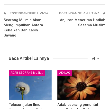
POSTINGAN SEBELUMNYA
POSTINGAN SELANJUTNYA
Hendaknya seorang hamba menjauhkan dirinya dari sikap
Seorang Mu’min Akan
Anjuran Menerima Hadiah
merasa besar, ‘ujub dengan keadaannya serta amalannya
Mengumpulkan Antara
Sesama Muslim
dan lalai dari mengagungkan Allah serta syari’at Nya,
Kebaikan Dan Kasih
ketahuilah orang yang demikian adalah orang yang merugi.
Sayang
( Lihat kitab At- tuhaf karya syaikh Abdurrazzaq bin
Abdilmuhsin Albadr hal :33)
Baca Artikel Lainnya
All
ADAB SEORANG MUSLIM
AKHLAQ
Penulis:
Team Fawaid Al Misk
Dimurojaah oleh:
Ustadz Imam Abu Abdillah
Telusuri jalan Ilmu
Adab seorang penuntut
Artikel:
https://almisk.or.id