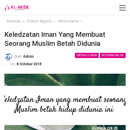
Beranda
Diskusi Agama
Fatwa Ulama
Keledzatan Iman Yang Membuat
Seorang Muslim Betah Didunia
FATWA ULAMA
MUTIARA SALAF
Oleh
Admin
On
8 October 2018