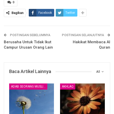
0
Bagikan
Facebook
Twitter
Berkata Al Imam Ibnul Qayyim
Rahimahullah :
POSTINGAN SEBELUMNYA
POSTINGAN SELANJUTNYA
Berusaha Untuk Tidak Ikut
Hakikat Membaca Al
Campur Urusan Orang Lain
Quran
وكلما كثرت الذنوب اشتدت الوحشة وأمر العيش عيش
المستوحشين الخائفين وأطيب العيش عيش المستأنسين فلو نظر
Baca Artikel Lainnya
العاقل ووازن بين لذة المعصية وما تولد فيه من الخوف والوحشة
All
لعلم سوء حاله وعظيم غبنه اذ باع أنس الطاعة وأمنها وحلاوتها
بوحشة المعصية وما توجبه من الخوف والضرر الداعي له
ADAB SEORANG MUSLIM
AKHLAQ