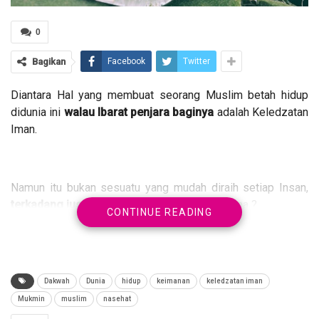
0
Bagikan
Facebook
Twitter
Diantara Hal yang membuat seorang Muslim betah hidup
didunia ini
walau Ibarat penjara baginya
adalah Keledzatan
Iman.
Namun itu bukan sesuatu yang mudah diraih setiap Insan,
terkadang justru kehilangan hal itu
kenapa yaa ?
CONTINUE READING
Dakwah
Dunia
hidup
keimanan
keledzatan iman
Diantara yang menjadi batu sandungan untuk meraih
Mukmin
muslim
nasehat
Keledzatan dalam beribadah adalah
Dosa dan Maksiat