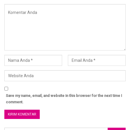
Penulis: Ustadz Imam Abu Abdillah
Artikel:
http://almisk.or.id
____
Save my name, email, and website in this browser for the next time I
BERSAMA MENUJU SURGA
comment.
GROUP KAJIAN ISLAM AL MISK
Untuk Join Group ketik: