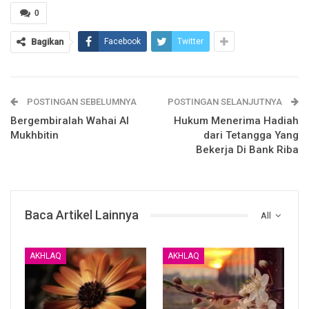
قَوْمًا بِجَهَالَةٍ فَتُصْبِحُوا عَلَى مَا فَعَلْتُمْ نَادِمِينَ
0
Bagikan
Facebook
Twitter
Wahai orang – orang yang beriman, jika datang kepada
kalian orang Fasik dengan membawa berita, maka telitilah.
Jangan sampai kalian mendhalimi suatu kaum karena
POSTINGAN SEBELUMNYA
POSTINGAN SELANJUTNYA
kebodohan kalian, sehingga kalian menyesal atas apa yang
Bergembiralah Wahai Al
Hukum Menerima Hadiah
telah kalian lakukan
( QS; Al Hujurat : 6 )
Mukhbitin
dari Tetangga Yang
Bekerja Di Bank Riba
Beliau berkata :
Baca Artikel Lainnya
All
AKHLAQ
AKHLAQ
من الغلط الفاحش الخَطِر؛ قبول قول الناس بعضِهم