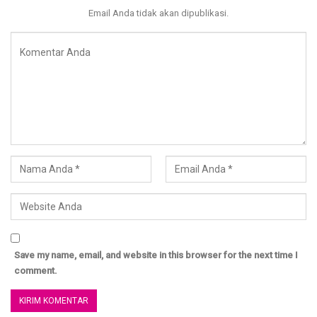
Email Anda tidak akan dipublikasi.
Betapa banyak kekeliruan yang seperti ini menjadi sebuah
penyesalan.
Betapa banyak manusia menyebarkansesuatu yang
sebenarnya tidak ada kenyataannya sama sekali, atau ada
sisi benarnya kemudian dicampur dengan kedustaan dan
kepalsuan.
Save my name, email, and website in this browser for the next time I
Terlebih mereka yang tidak peduli dalam penukilan berita,
comment.
atau memang orang yang terjangkiti Hawa Nafsu.