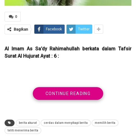
0
Bagikan
Facebook
Twitter
Al Imam As Sa’dy Rahimahullah berkata dalam Tafsir
Surat Al Hujurat Ayat : 6 :
Allah berfirman :
CONTINUE READING
berita akurat
cerdas dalam menyikapi berita
memilih berita
يَا أَيُّهَا الَّذِينَ آمَنُوا إِنْ جَاءَكُمْ فَاسِقٌ بِنَبَأٍ فَتَبَيَّنُوا أَنْ تُصِيبُوا
teliti menerima berita