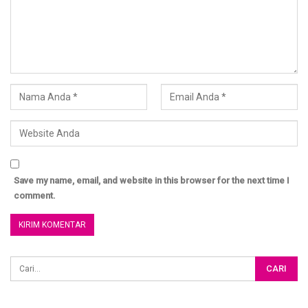
Dan selipkan doa untuk kami agar selalu mendapatkan
bimbingan dari Allah dalam berdakwah dijalan Allah.
Barakallahu Fikum wa Jazakumullahu Khairan
Save my name, email, and website in this browser for the next time I
comment.
Penulis: Ustadz Imam Abu Abdillah
Artikel:
http://almisk.or.id