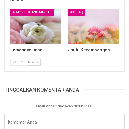
ADAB SEORANG MUSLIM
AKHLAQ
Saudaraku, berdoalah Agar Allah mememberikan kepadamu
Keistiqamahan.
Berdoalah agar Allah memberikan kesabaran.
Lemahnya Iman
Jauhi Kesombongan
PREV
NEXT
Berdoalah agar Allah menghilangkan segala bentuk Hasad,
iri dan dengki kepada hati saudara kita.
TINGGALKAN KOMENTAR ANDA
Berdoalah Agar dirimu dan keluargamu dijauhkan dari Api
Neraka Allah.
Email Anda tidak akan dipublikasi.