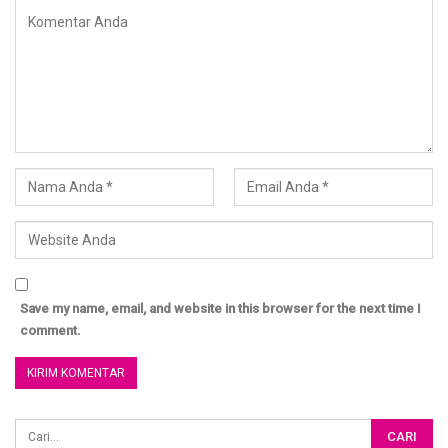
Donasikan infaq terbaik anda di : BNI Syariah 800440000
a/n YAYASAN AL MISK untuk Program Pendidikan Al Misk
Donasi Terbaik Anda akan digunakan untuk keperluan
Operasional Kajian Ummahat Al Misk dan WAG Al Misk
serta Persiapan pembebasan Wakaf Tanah Al Misk
Lihat Update Donasi setiap bulannya di : www.almisk.or.id
untuk konfirmasi donasi : SMS/WA : 0811 688 1515 ( Cut
Dewi Ummu Muhammad )
Save my name, email, and website in this browser for the next time I
comment.