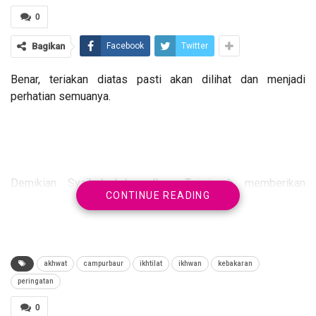
0
Bagikan
Facebook
Twitter
Benar, teriakan diatas pasti akan dilihat dan menjadi
perhatian semuanya.
Demikian Syaikul Islam Ibnu Taimiyyah memberikan
CONTINUE READING
permisalan bagi yang suka kumpul – kumpul lelaki dan
wanita tanpa adanya Mahram.
akhwat
campurbaur
ikhtilat
ikhwan
kebakaran
peringatan
Beliau berkata :
0