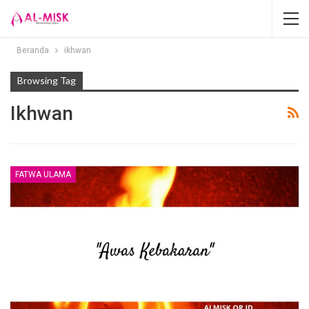
Beranda
ikhwan
Browsing Tag
Ikhwan
FATWA ULAMA