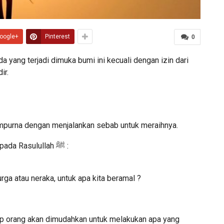
oogle+
Pinterest
0
a yang terjadi dimuka bumi ini kecuali dengan izin dari
ir.
mpurna dengan menjalankan sebab untuk meraihnya.
Oleh karenanya, ketika para shahabat bertanya kepada Rasulullah ﷺ :
ga atau neraka, untuk apa kita beramal ?
iap orang akan dimudahkan untuk melakukan apa yang