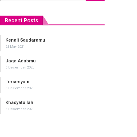
Recent Posts
Kenali Saudaramu
Lemahny
21 May 2021
6 December
Jaga Adabmu
Beberapa
terhadap
6 December 2020
6 December
Tersenyum
Jauhi K
6 December 2020
6 December
Khasyatullah
Dua Pila
6 December 2020
6 December