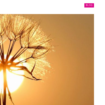
BLOG
Ucapan Yang Ringan Namun Berbahaya
6 December 2021
Telusuri jalan Ilmu Agama, karena itu jalan
Syurga
5 December 2021
uk
Bahaya Dosa Riya
5 December 2021
Adab seorang penuntut Ilmu Terhadap
Aqidah
Dirinya Sendiri
in?
21 May 2021