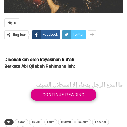
0
Bagikan
Facebook
Twitter
Disebabkan oleh keyakinan bid’ah
Berkata Abi Qilabah Rahimahullah:
ما ابتدع الرجل بدعةً، إلا استحلال السيف
CONTINUE READING
Tidaklah seseorang membuat kebid’ahan, (mengada-ngada
dalam agama) kecuali dia menghalalkan untuk mengangkat
pedang.
darah
ISLAM
kaum
Mukmin
muslim
nasehat