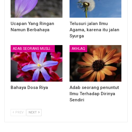
(Lihat kitab at-tuhaf karya syaikh Abdurrazzaq bin
Abdilmuhsin Al-badr, Hal: 42)
Ucapan Yang Ringan
Telusuri jalan Ilmu
Namun Berbahaya
Agama, karena itu jalan
Syurga
ADAB SEORANG MUSLIM
AKHLAQ
Penulis:
Team Fawaid Al Misk
Dimurojaah oleh:
Ustadz Imam Abu Abdillah
Artikel:
https://almisk.or.id
Bahaya Dosa Riya
Adab seorang penuntut
Ilmu Terhadap Dirinya
____
Sendiri
BERSAMA MENUJU SURGA
PREV
NEXT
GROUP KAJIAN ISLAM AL MISK
Untuk Join Group ketik: