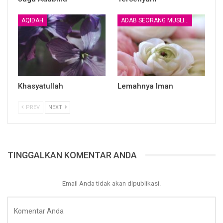
Pimpinan redaksi
Dr. Cut Dewi. ST, MT, MSc
AQIDAH
ADAB SEORANG MUSLIM
Download bulletin dakwah online
di bawah ini !
Khasyatullah
Lemahnya Iman
POSTER 1
PREV
NEXT
TINGGALKAN KOMENTAR ANDA
Email Anda tidak akan dipublikasi.