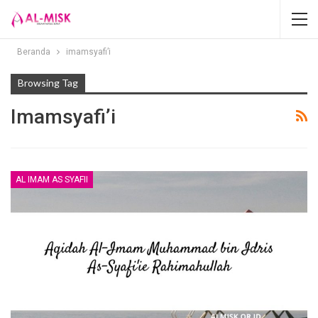
Beranda
imamsyafi’i
Browsing Tag
Imamsyafi’i
AL IMAM AS SYAFII