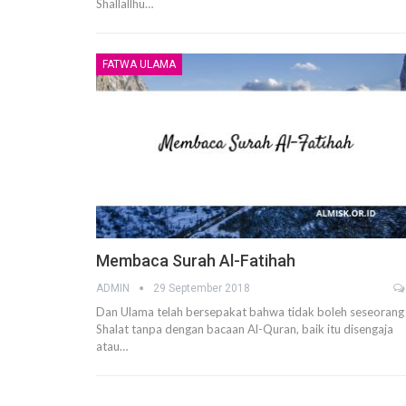
Shallallhu…
FATWA ULAMA
Membaca Surah Al-Fatihah
ADMIN
29 September 2018
Dan Ulama telah bersepakat bahwa tidak boleh seseorang
Shalat tanpa dengan bacaan Al-Quran, baik itu disengaja
atau…