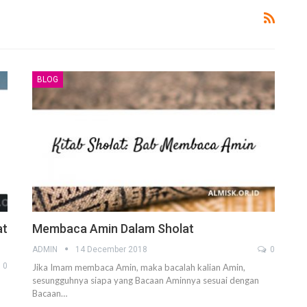
BLOG
Ucapan Yang Ringan Namun Berbahaya
6 December 2021
Telusuri jalan Ilmu Agama, karena itu jalan
Syurga
5 December 2021
uk
Bahaya Dosa Riya
5 December 2021
at
Membaca Amin Dalam Sholat
Adab seorang penuntut Ilmu Terhadap
ADMIN
14 December 2018
0
Aqidah
Dirinya Sendiri
0
Jika Imam membaca Amin, maka bacalah kalian Amin,
in?
21 May 2021
sesungguhnya siapa yang Bacaan Aminnya sesuai dengan
Bacaan…