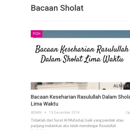
Bacaan Sholat
FIQH
Pembelaan Rasulullah ﷺ yang paling Utama
adalah dengan Al Ittiba’
6 December 2020
Jangan Saling Berpaling
6 December 2020
Risalah Indah dari seorang Ibu terunt
Anaknya yang tercinta
Bacaan Keseharian Rasulullah Dalam Shol
2 November 2020
Lima Waktu
Mengapa kita harus memperhatikan 
ADMIN
19 December 2018
lebih dahulu daripada amalan yang la
Tidaklah dari Surat Al Mufashal, baik yang pendek atau
25 October 2020
panjang melainkan aku telah mendengar Rasulullah