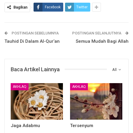
Bagikan
Facebook
Twitter
pertama
: Bagi makmum, boleh membaca Surat atau ayat
apa saja setelah membaca Al Fatihah
POSTINGAN SEBELUMNYA
POSTINGAN SELANJUTNYA
Tauhid Di Dalam Al-Qur’an
Semua Mudah Bagi Allah
Kedua
: Dianjurkan dalam shalat lima waktu untuk sering
membaca Surat Al Mufashal
Baca Artikel Lainnya
All
Berkata Abdullah bin Amr
Radhiyallahu Anhu
:
AKHLAQ
AKHLAQ
ما من المفصل سورة صغيرة و لا كبيرة إلا و قد سمعت
رسول الله صلى الله عليه و سلم يؤم الناس بها في
المكتوبة
Jaga Adabmu
Tersenyum