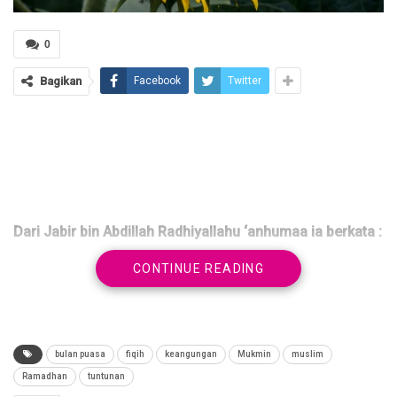
0
Bagikan
Facebook
Twitter
Dari Jabir bin Abdillah Radhiyallahu ‘anhumaa ia berkata :
CONTINUE READING
(( إِذَا صُمْتَ، فَلْيَصُمْ سَمْعَكَ وَبَصَرَكَ وَ لِسَانَكَ عَنِ
الْكَذِبِ وَ المآثَمِ ، وَدَعْ أَذَى الْخَادمِ ، وَلْيَكُنْ عَلَيْكَ وقار وَ
سَكِيْنَةٌ يوم صيامك ، وَلاَ تَجْعَلْ يَوْمَ فِطْرِك وَ يَوْمَ صِيَامَكَ
سَوَاءً ))
bulan puasa
fiqih
keangungan
Mukmin
muslim
Ramadhan
tuntunan