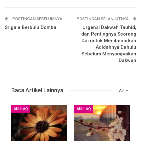
POSTINGAN SEBELUMNYA
POSTINGAN SELANJUTNYA
Disaat dirimu sedang membuka buku dihadapannya,
Srigala Berbulu Domba
Urgensi Dakwah Tauhid,
bukalah dengan baik dan sopan.
dan Pentingnya Seorang
Dai untuk Membenarkan
Aqidahnya Dahulu
Sebelum Menyampaikan
Disaat dirimu bersama dengan Gurumu, maka janganlah
Dakwah
sombong dihadapannya.
Atau dikala berjalan dengannya, janganlah melangkah
didepannya.
Baca Artikel Lainnya
All
AKHLAQ
AKHLAQ
Disaat dirinya sedang berbicara, maka janganlah Engkau
Nimbrung dalam pembicaraannya dengan orang lain.