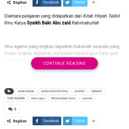
Bagikan
Facebook
Twitter
Diantara pelajaran yang didapatkan dari
Kitab Hilyah Talibil
Ilmu
Karya
Syaikh Bakr Abu zaid
Rahimahullah
Ilmu agama yang engkau dapatkan bukanlah sesuatu yang
Instan engkau dapatkan, melainkan karena jasa Sang guru
kepadamu.
CONTINUE READING
Maka Hormatilah gurumu, karena itu adalah kunci
keberhasilan dalam menuntut ilmu.
adab belajar
adab menuntut ilmu
asatidz
Dakwah
ILMU AGAMA
ilmu syari
Memuliakan Guru
sunnah
0
Jadikan gurumu sebagai sosok yang engkau Hormati.
Bagikan
Facebook
Twitter
Baik disaat dirimu berbicara atau dalam bertanya.