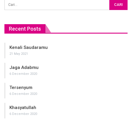
serta Persiapan pembebasan Wakaf Tanah Al Misk
Lihat Update Donasi setiap bulannya di : www.almisk.or.id
untuk konfirmasi donasi : SMS/WA : 0811 688 1515 ( Cut
Recent Posts
Dewi Ummu Muhammad ) atau 085836677889 (Vivie)
Kenali Saudaramu
21 May 2021
Jaga Adabmu
6 December 2020
Tersenyum
6 December 2020
Khasyatullah
6 December 2020