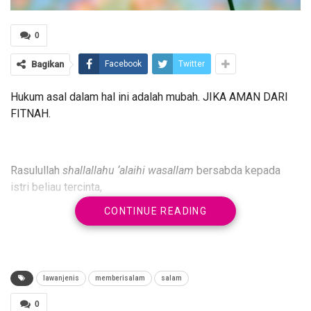
0
Bagikan
Facebook
Twitter
Hukum asal dalam hal ini adalah mubah. JIKA AMAN DARI
FITNAH.
Rasulullah
shallallahu ‘alaihi wasallam
bersabda kepada
istri beliau tercinta,
CONTINUE READING
يَا عَائِشَةُ هَذَا جِبْرِيلُ يَقْرَأُ عَلَيْكِ السَّلامَ»، فَقَالَتْ: وَعَلَيْهِ
السَّلامُ وَرَحْمَةُ اللَّهِ وَبَرَكَاتُهُ.وليس عند مسلم زيادة«
وَبَرَكَاتُهُ
lawanjenis
memberisalam
salam
0