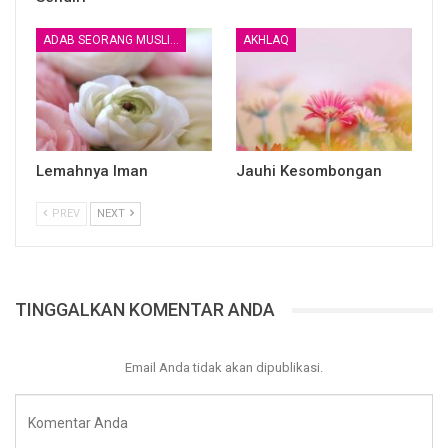
ADAB SEORANG MUSLIM
AKHLAQ
Syaikh ‘Abdurrahman bin Nashir As Sa’di saat menerangkan
ayat di atas, beliau berkata, “Termasuk adab bagi orang yang
cerdas yaitu setiap berita yang datang dari orang kafir
hendaknya dicek terlebih dahulu, tidak diterima mentah-
Lemahnya Iman
Jauhi Kesombongan
mentah. Sikap asal-asalan menerima amatlah berbahaya dan
dapat menjerumuskan dalam dosa. Jika diterima mentah-
PREV
NEXT
mentah, itu sama saja menyamakan dengan berita dari orang
yang jujur dan adil. Ini dapat membuat rusaknya jiwa dan
harta tanpa jalan yang benar. Gara-gara berita yang asal-
asalan diterima akhirnya menjadi penyesalan.”
TINGGALKAN KOMENTAR ANDA
Email Anda tidak akan dipublikasi.
Penulis: Ustadz Abu Abdillah Imam