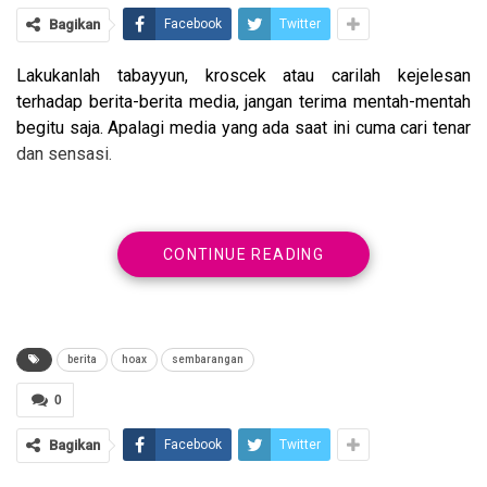
Bagikan
Facebook
Twitter
Lakukanlah tabayyun, kroscek atau carilah kejelesan
terhadap berita-berita media, jangan terima mentah-mentah
begitu saja. Apalagi media yang ada saat ini cuma cari tenar
dan sensasi.
CONTINUE READING
Allah Ta’ala berfirman,
berita
hoax
sembarangan
يَا أَيُّهَا الَّذِينَ آَمَنُوا إِنْ جَاءَكُمْ فَاسِقٌ بِنَبَإٍ فَتَبَيَّنُوا أَنْ
0
تُصِيبُوا قَوْمًا بِجَهَالَةٍ فَتُصْبِحُوا عَلَى مَا فَعَلْتُمْ نَادِمِينَ
Bagikan
Facebook
Twitter