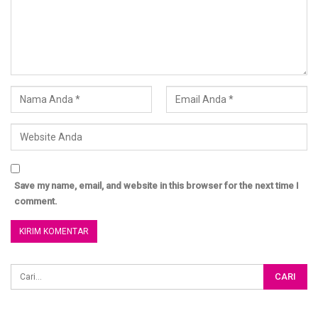
Artikel
http://almisk.or.id
____
BERSAMA MENUJU SURGA
GROUP KAJIAN ISLAM AL MISK
Save my name, email, and website in this browser for the next time I
comment.
Untuk Join Group ketik:
#LK/PR#Nama#Alamat#Umur#NoHP
SMS/WA : +6285338107669
*****