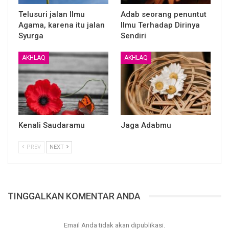
Atas semua partisipasinya kami mengucapkan
Telusuri jalan Ilmu
Adab seorang penuntut
Jazakumullahu Khaira Wa Barakallahu fikum
Agama, karena itu jalan
Ilmu Terhadap Dirinya
Syurga
Sendiri
AKHLAQ
AKHLAQ
Kenali Saudaramu
Jaga Adabmu
PREV
NEXT
TINGGALKAN KOMENTAR ANDA
Email Anda tidak akan dipublikasi.