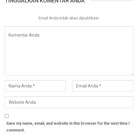
TINGGALKAN KOMENTAR ANDA
Apakah engkau masih ragu, jika kita berjalan diatas jalan
Allah, istiqamah diatas syariatnya lalu islam ini akan hancur ?
Email Anda tidak akan dipublikasi.
Justru islam ini akan hancur manakala engkau keluar
dari rel yang telah disyariatkannya*
Nanti adalah sesuatu yang belum terjadi, dan apakah benar
engkau akan mati jika tidak berpartisipasi didalamnya ?
Yang
Darurat
saat ini adalah
DARURAT DOA
kepada Allah
agar Allah memilihkan kepada kita pemimpin yang baik dan
adil.
Siapapun yang terpilih
Demi Allah
tidak akan mempu
menjalankan amanah dengan baik
kecuali dengan taufiq
dan pertolongan Allah
Save my name, email, and website in this browser for the next time I
comment.
Pernahkan engkau berdoa kebaikan kepada pemimpinmu