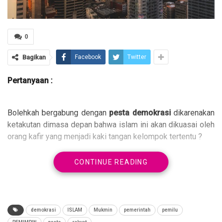
0
Bagikan
Facebook
Twitter
Pertanyaan :
Bolehkah bergabung dengan
pesta demokrasi
dikarenakan
ketakutan dimasa depan bahwa islam ini akan dikuasai oleh
orang kafir yang menjadi kaki tangan kelompok tertentu ?
CONTINUE READING
dijawab oleh Ustadz Imam Abu Abdillah
Jawaban :
demokrasi
ISLAM
Mukmin
pemerintah
pemilu
Kepada saudaraku seiman, suatu hal yang harus kita ingat