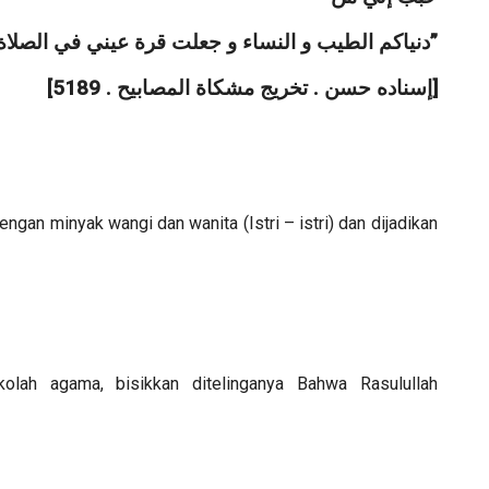
‎ﺩﻧﻴﺎﻛﻢ ﺍﻟﻄﻴﺐ ﻭ ﺍﻟﻨﺴﺎﺀ ﻭ ﺟﻌﻠﺖ ﻗﺮﺓ ﻋﻴﻨﻲ ﻓﻲ ﺍﻟﺼﻼﺓ”
‎[ﺇﺳﻨﺎﺩﻩ ﺣﺴﻦ . ﺗﺨﺮﻳﺞ ﻣﺸﻜﺎﺓ ﺍﻟﻤﺼﺎﺑﻴﺢ . 5189]
engan minyak wangi dan wanita (Istri – istri) dan dijadikan
lah agama, bisikkan ditelinganya Bahwa Rasulullah