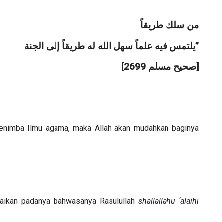
‎ﻣﻦ ﺳﻠﻚ ﻃﺮﻳﻘﺎً
‎ﻳﻠﺘﻤﺲ ﻓﻴﻪ ﻋﻠﻤﺎً ﺳﻬﻞ ﺍﻟﻠﻪ ﻟﻪ ﻃﺮﻳﻘﺎً ﺇﻟﻰ ﺍﻟﺠﻨﺔ”
‎[ﺻﺤﻴﺢ ﻣﺴﻠﻢ 2699]
enimba Ilmu agama, maka Allah akan mudahkan baginya
paikan padanya bahwasanya Rasulullah
shallallahu ‘alaihi