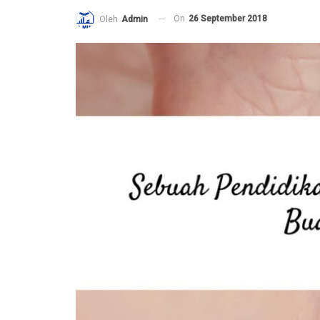
On
26 September 2018
Oleh
Admin
Pembelaan Rasulullah ﷺ yang paling Utama
adalah dengan Al Ittiba’
6 December 2020
Jangan Saling Berpaling
6 December 2020
Risalah Indah dari seorang Ibu terunt
Anaknya yang tercinta
2 November 2020
Mengapa kita harus memperhatikan 
lebih dahulu daripada amalan yang la
25 October 2020