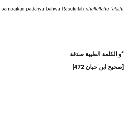
, sampaikan padanya bahwa Rasulullah
shallallahu ‘alaihi
‎ﻭ ﺍﻟﻜﻠﻤﺔ ﺍﻟﻄﻴﺒﺔ ﺻﺪﻗﺔ”
‎[ﺻﺤﻴﺢ ﺍﺑﻦ ﺣﺒﺎﻥ 472]