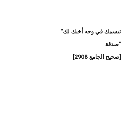
‎ “ﺗﺒﺴﻤﻚ ﻓﻲ ﻭﺟﻪ ﺃﺧﻴﻚ ﻟﻚ
‎ﺻﺪﻗﺔ”
‎[ﺻﺤﻴﺢ ﺍﻟﺠﺎﻣﻊ 2908]