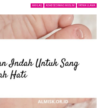
AKHLAQ
ADAB SEORANG MUSLIM
FATWA ULAMA
Ucapan Yang Ringan Namun Berbahaya
6 December 2021
Telusuri jalan Ilmu Agama, karena itu jalan
Syurga
5 December 2021
uk
Bahaya Dosa Riya
5 December 2021
Adab seorang penuntut Ilmu Terhadap
Aqidah
Dirinya Sendiri
in?
21 May 2021