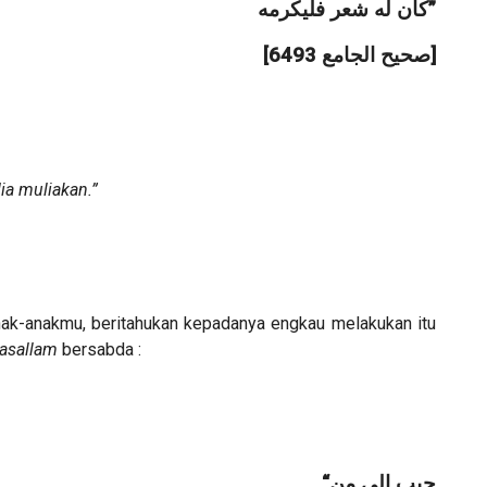
‎ﻛﺎﻥ ﻟﻪ ﺷﻌﺮ ﻓﻠﻴﻜﺮﻣﻪ”
‎[ﺻﺤﻴﺢ ﺍﻟﺠﺎﻣﻊ 6493]
ia muliakan.”
ak-anakmu, beritahukan kepadanya engkau melakukan itu
wasallam
bersabda :
‎ “ﺣﺒﺐ ﺇﻟﻲ ﻣﻦ