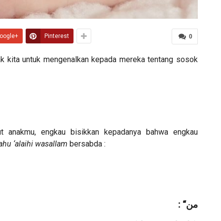
oogle+
Pinterest
0
nak kita untuk mengenalkan kepada mereka tentang sosok
but anakmu, engkau bisikkan kepadanya bahwa engkau
lahu ‘alaihi wasallam
bersabda :
‎ : “ﻣﻦ