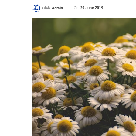
On
29 June 2019
Oleh
Admin
Pembelaan Rasulullah ﷺ yang paling Utama
adalah dengan Al Ittiba’
6 December 2020
Jangan Saling Berpaling
6 December 2020
Risalah Indah dari seorang Ibu terunt
Anaknya yang tercinta
2 November 2020
Mengapa kita harus memperhatikan 
lebih dahulu daripada amalan yang la
25 October 2020