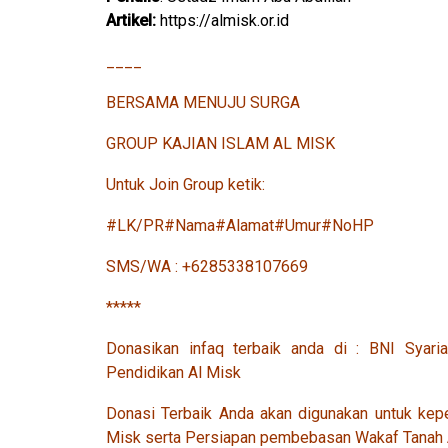
Artikel:
https://almisk.or.id
____
BERSAMA MENUJU SURGA
GROUP KAJIAN ISLAM AL MISK
Untuk Join Group ketik:
#LK/PR#Nama#Alamat#Umur#NoHP
SMS/WA : +6285338107669
*****
Donasikan infaq terbaik anda di : BNI Sy
Pendidikan Al Misk
Donasi Terbaik Anda akan digunakan untuk kep
Misk serta Persiapan pembebasan Wakaf Tanah 