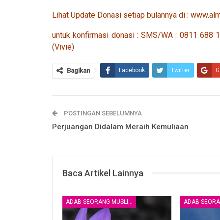
Lihat Update Donasi setiap bulannya di : www.alm
untuk konfirmasi donasi : SMS/WA : 0811 68
(Vivie)
Bagikan
Facebook
Twitter
G
POSTINGAN SEBELUMNYA
Perjuangan Didalam Meraih Kemuliaan
Baca Artikel Lainnya
ADAB SEORANG MUSLIM