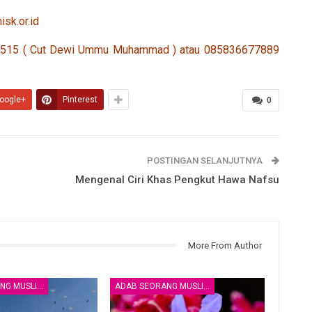
isk.or.id
8 1515 ( Cut Dewi Ummu Muhammad ) atau 085836677889
oogle+
Pinterest
0
POSTINGAN SELANJUTNYA
Mengenal Ciri Khas Pengkut Hawa Nafsu
More From Author
ADAB SEORANG MUSLIM
ADAB SEORANG MUSLIM