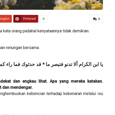
oogle+
Pinterest
0
a kata orang padahal kenyataannya tidak demikian.
han renungan bersama.
يا ابن الكرام ألا تدنو فتبصر ما * قد حدثوك فما راء ك
ndekat dan engkau lihat. Apa yang mereka katakan.
t dan mendengar.
enghembuskan kebencian terhadap kebenaran melalui isu