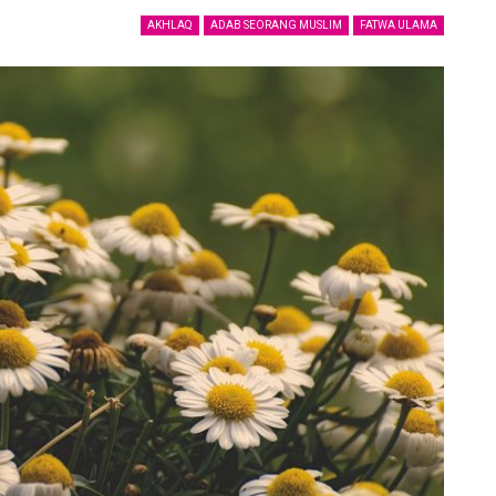
AKHLAQ
ADAB SEORANG MUSLIM
FATWA ULAMA
Ucapan Yang Ringan Namun Berbahaya
6 December 2021
Telusuri jalan Ilmu Agama, karena itu jalan
Syurga
5 December 2021
uk
Bahaya Dosa Riya
5 December 2021
Adab seorang penuntut Ilmu Terhadap
Aqidah
Dirinya Sendiri
in?
21 May 2021