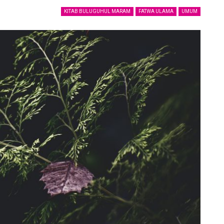
KITAB BULUGUHUL MARAM
FATWA ULAMA
UMUM
ya
Kenali Saudaramu
21 May 2021
jalan
Jaga Adabmu
6 December 2020
Tersenyum
6 December 2020
Khasyatullah
p
6 December 2020