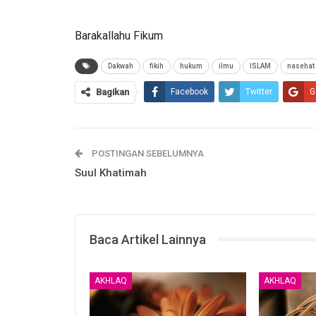
Barakallahu Fikum
Dakwah
fikih
hukum
ilmu
ISLAM
nasehat
Bagikan
Facebook
Twitter
G
POSTINGAN SEBELUMNYA
Suul Khatimah
Baca Artikel Lainnya
AKHLAQ
AKHLAQ