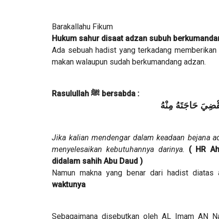
Barakallahu Fikum
Hukum sahur disaat adzan subuh berkumanda
Ada sebuah hadist yang terkadang memberikan 
makan walaupun sudah berkumandang adzan.
Rasulullah ﷺ bersabda :
َقْضِيَ حَاجَتَهُ مِنْهُ
Jika kalian mendengar dalam keadaan bejana ad
menyelesaikan kebutuhannya darinya.
( HR Ah
didalam sahih Abu Daud )
Namun makna yang benar dari hadist diatas
waktunya
Sebagaimana disebutkan oleh AL Imam AN Naw