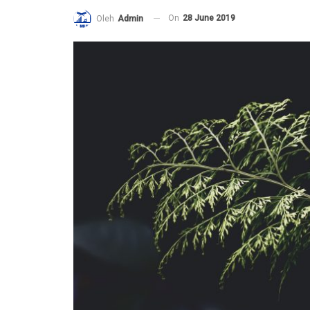
On
28 June 2019
Oleh
Admin
Ucapan Yang Ringan Namun Berbaha
6 December 2021
Telusuri jalan Ilmu Agama, karena itu 
Syurga
5 December 2021
g Ibu teruntuk
Bahaya Dosa Riya
5 December 2021
Adab seorang penuntut Ilmu Terhada
erhatikan Aqidah
Dirinya Sendiri
lan yang lain?
21 May 2021