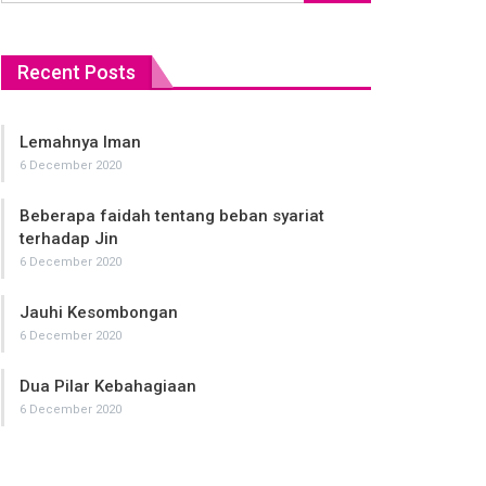
Recent Posts
Lemahnya Iman
Ajari an
6 December 2020
6 December
Beberapa faidah tentang beban syariat
Ajak man
terhadap Jin
6 December
6 December 2020
Jawami’u
Jauhi Kesombongan
6 December
6 December 2020
Pelajari
Dua Pilar Kebahagiaan
6 December
6 December 2020