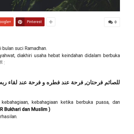
oogle+
Pinterest
0
ri bulan suci Ramadhan.
hwat, diakhiri usaha hebat keindahan didalam berbuka
puasa, seperti yang disabdakan oleh Rasulullah ﷺ :
للصائم فرحتان, فرحة عند فطره و فرحة عند لقاء ربه
kebahagiaan, kebahagiaan ketika berbuka puasa, dan
R Bukhari dan Muslim )
rhasilan.