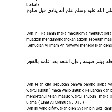
berkata :
ى الله عليه وسلم علم أنه ينادي قبل طلوع
Dan ini jika sahih maka maksudnya menurut para ulama isl
muadzin mengumandangkan adzan sebelum mas
Kemudian Al Imam An Nawawi menegaskan denga
ه ويتم صومه , فإن ابتلعه بعد علمه بالفجر
Dan telah kita sebutkan bahwa barang siapa ya
waktu subuh ) maka wajib untuk dikeluarkan dan 
mengetahui telah masuk waktu shubuh maka puas
ulama. ( Lihat Al Majmu : 6 / 333 )
Dan ini yang difatwakan oleh Syaikh bin Baz Rah