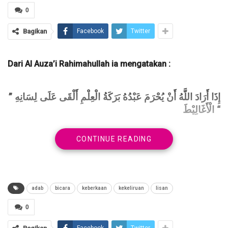
0
Bagikan
Facebook
Twitter
Dari Al Auza’i Rahimahullah ia mengatakan :
” إِذَا أَرَادَ اللَّهُ أَنْ يُحْرَمَ عَبْدُهُ بَرَكَةُ الْعِلْمِ أَلْقَى عَلَى لِسَانِهِ
الْأَغَالِيْطَ “
CONTINUE READING
“
Jika Allah ingin menghalangi suatu keberkahan ilmu bagi
seorang hamba, Allah akan jadikan pada lisannya itu
kekeliruan
“
adab
bicara
keberkaan
kekeliruan
lisan
(( lihat kitab jaami’ bayaanul ‘ilmi wa fadhluhu karya
0
Syaikh Ibnu ‘Abdil Birr hal : 1087 ))