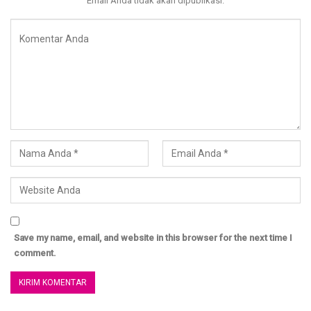
Email Anda tidak akan dipublikasi.
SMS/WA : +6285338107669
*****
Donasikan infaq terbaik anda di : BNI Syariah 800440000
a/n YAYASAN AL MISK untuk Program Pendidikan Al Misk
Donasi Terbaik Anda akan digunakan untuk keperluan
Operasional Kajian Ummahat Al Misk dan WAG Al Misk
serta Persiapan pembebasan Wakaf Tanah Al Misk
Lihat Update Donasi setiap bulannya di : www.almisk.or.id
untuk konfirmasi donasi : SMS/WA : 0811 688 1515 ( Cut
Dewi Ummu Muhammad ) atau 085836677889 (Vivie)
Save my name, email, and website in this browser for the next time I
comment.