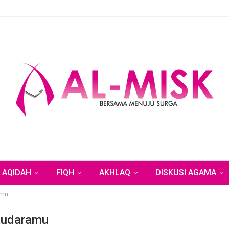
AQIDAH
FIQH
AKHLAQ
DISKUSI AGAMA
amu
audaramu