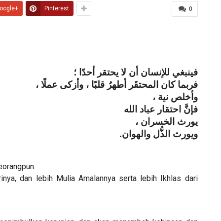
oogle+
Pinterest
0
فينبغي للإنسان أن لا يحتقر أحدًا ؛
فربما كان المحتقَر أطهرُ قلبًا ، وأزكى عملًا ،
وأخلص نية ،
فإنَّ احتقار عباد الله
يورث الخسران ،
ويورث الذُّل والهوان.
eorangpun.
rinya, dan lebih Mulia Amalannya serta lebih Ikhlas dari