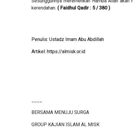
Sesungguhnya meremehkan Hamba Allah akan m
kerendahan.
( Faidhul Qadir : 5 / 380 )
Penulis: Ustadz Imam Abu Abdillah
Artikel:
https://almisk.or.id
____
BERSAMA MENUJU SURGA
GROUP KAJIAN ISLAM AL MISK