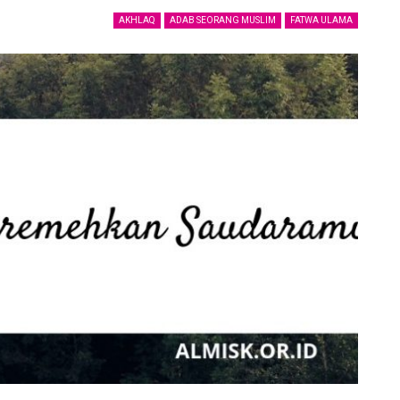
AKHLAQ
ADAB SEORANG MUSLIM
FATWA ULAMA
Ucapan Yang Ringan Namun Berbahaya
6 December 2021
Telusuri jalan Ilmu Agama, karena itu jalan
Syurga
5 December 2021
uk
Bahaya Dosa Riya
5 December 2021
Adab seorang penuntut Ilmu Terhadap
Aqidah
Dirinya Sendiri
in?
21 May 2021