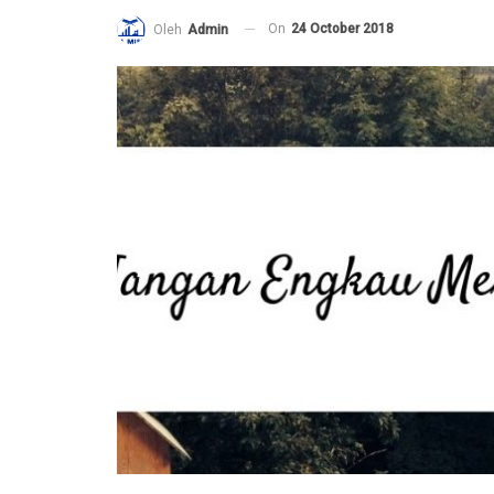
On
24 October 2018
Oleh
Admin
Pembelaan Rasulullah ﷺ yang paling Utama
adalah dengan Al Ittiba’
6 December 2020
Jangan Saling Berpaling
6 December 2020
Risalah Indah dari seorang Ibu terunt
Anaknya yang tercinta
2 November 2020
Mengapa kita harus memperhatikan 
lebih dahulu daripada amalan yang la
25 October 2020