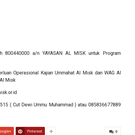
ariah 800440000 a/n YAYASAN AL MISK untuk Program
erluan Operasional Kajian Ummahat Al Misk dan WAG Al
Al Misk
isk.or.id
8 1515 ( Cut Dewi Ummu Muhammad ) atau 085836677889
oogle+
Pinterest
0