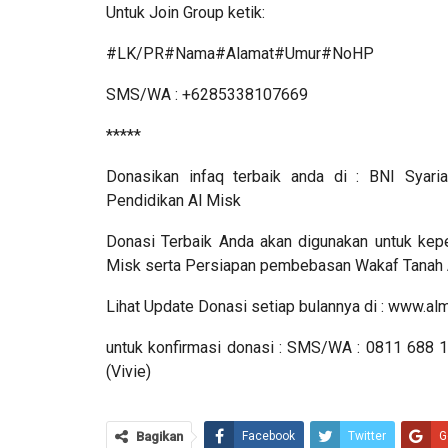
Untuk Join Group ketik:
#LK/PR#Nama#Alamat#Umur#NoHP
SMS/WA : +6285338107669
*****
Donasikan infaq terbaik anda di : BNI Sy
Pendidikan Al Misk
Donasi Terbaik Anda akan digunakan untuk kep
Misk serta Persiapan pembebasan Wakaf Tanah 
Lihat Update Donasi setiap bulannya di : www.alm
untuk konfirmasi donasi : SMS/WA : 0811 68
(Vivie)
Bagikan
Facebook
Twitter
G