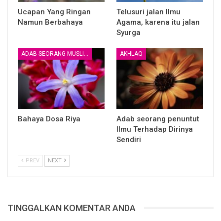
*Team Fawaid Madrasah Al Misk*
Ucapan Yang Ringan
Telusuri jalan Ilmu
Namun Berbahaya
Agama, karena itu jalan
_Dimuraja’ah oleh_
Syurga
*Al Ustadz Imam Abu Abdillah*
ADAB SEORANG MUSLIM
AKHLAQ
Almisk.or.id
════◎❅❦❅◎ ════•
BERSAMA MENUJU SURGA
Bahaya Dosa Riya
Adab seorang penuntut
Ilmu Terhadap Dirinya
GROUP KAJIAN ISLAM AL MISK
Sendiri
Join Group : LK/PR#Nama#Asal#No HP
PREV
NEXT
*Kirim ke_WA_ : 0853 3810 7669*
_*Donasi WAKAF TANAH Madrasah Al Misk Tahap kedua*_
TINGGALKAN KOMENTAR ANDA
BNI Syariah 8004400111 an WAKAF Al Misk