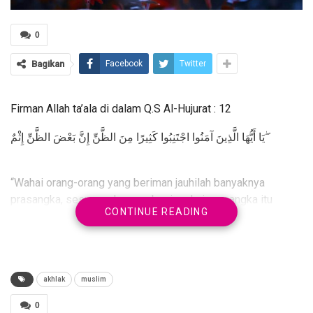
0
Bagikan
Facebook
Twitter
Firman Allah ta’ala di dalam Q.S Al-Hujurat : 12
يَا أَيُّهَا الَّذِينَ آمَنُوا اجْتَنِبُوا كَثِيرًا مِنَ الظَّنِّ إِنَّ بَعْضَ الظَّنِّ إِثْمٌ ۖ
“Wahai orang-orang yang beriman jauhilah banyaknya
prasangka, sesungguhnya sebagian dari prasangka itu
CONTINUE READING
adalah dosa”.
Sabda Rasulullah ﷺ dari Abu Hurairah Radhiallahu ‘anhu :
akhlak
muslim
إِيَّاكُمْ وَالظَّنَّ فَإِنَّ الظَّنَّ أَكْذَبُ الْحَدِيثِ
0