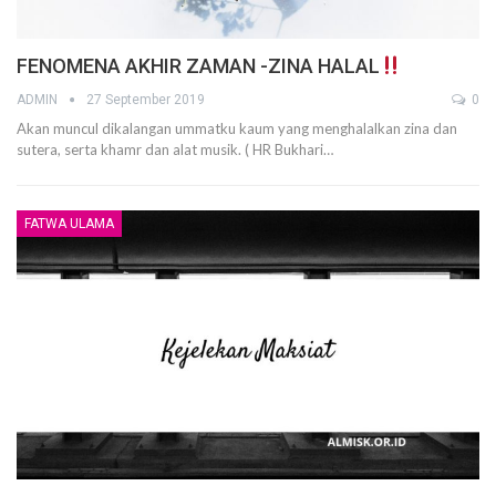
FENOMENA AKHIR ZAMAN -ZINA HALAL
ADMIN
27 September 2019
0
Akan muncul dikalangan ummatku kaum yang menghalalkan zina dan
sutera, serta khamr dan alat musik. ( HR Bukhari…
FATWA ULAMA