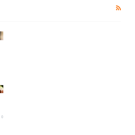
Ucapan Yang Ringan Namun Berbahaya
6 December 2021
Telusuri jalan Ilmu Agama, karena itu jalan
Syurga
5 December 2021
uk
Bahaya Dosa Riya
5 December 2021
Adab seorang penuntut Ilmu Terhadap
Aqidah
Dirinya Sendiri
0
in?
21 May 2021