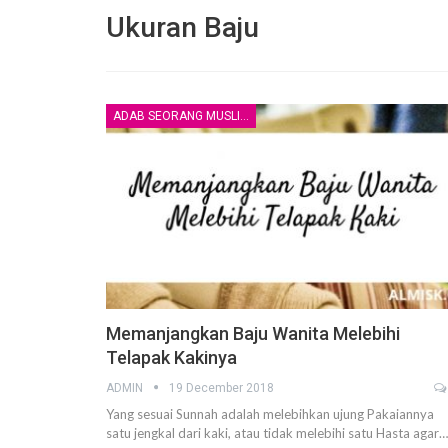
Ukuran Baju
ADAB SEORANG MUSLIM
Pembelaan Rasulullah ﷺ yang paling Utama
adalah dengan Al Ittiba’
6 December 2020
Jangan Saling Berpaling
6 December 2020
Risalah Indah dari seorang Ibu terunt
Anaknya yang tercinta
Memanjangkan Baju Wanita Melebihi
2 November 2020
Telapak Kakinya
Mengapa kita harus memperhatikan 
ADMIN
19 December 2018
lebih dahulu daripada amalan yang la
Yang sesuai Sunnah adalah melebihkan ujung Pakaiannya
25 October 2020
satu jengkal dari kaki, atau tidak melebihi satu Hasta agar…