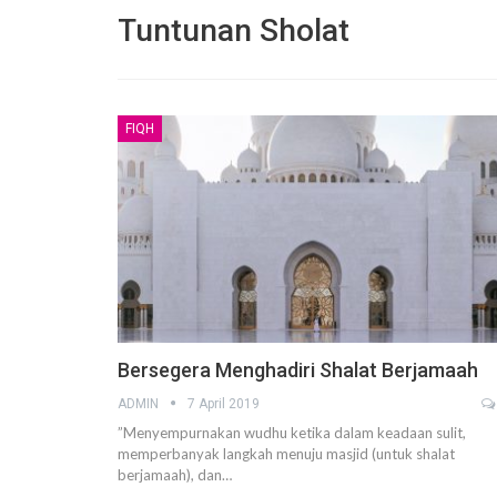
Tuntunan Sholat
FIQH
Pembelaan Rasulullah ﷺ yang paling Utama
adalah dengan Al Ittiba’
6 December 2020
Jangan Saling Berpaling
6 December 2020
Risalah Indah dari seorang Ibu terunt
Anaknya yang tercinta
Bersegera Menghadiri Shalat Berjamaah
2 November 2020
ADMIN
7 April 2019
Mengapa kita harus memperhatikan 
”Menyempurnakan wudhu ketika dalam keadaan sulit,
lebih dahulu daripada amalan yang la
memperbanyak langkah menuju masjid (untuk shalat
25 October 2020
berjamaah), dan…