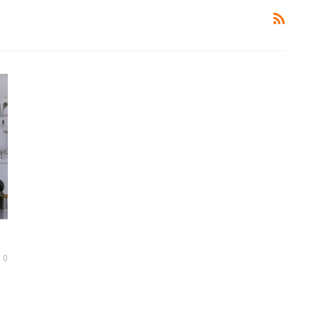
Ucapan Yang Ringan Namun Berbahaya
6 December 2021
Telusuri jalan Ilmu Agama, karena itu jalan
Syurga
5 December 2021
uk
Bahaya Dosa Riya
5 December 2021
Adab seorang penuntut Ilmu Terhadap
0
Aqidah
Dirinya Sendiri
in?
21 May 2021