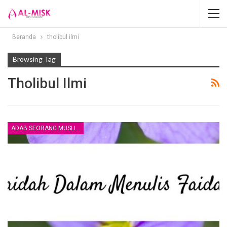
Beranda
tholibul ilmi
Browsing Tag
Tholibul Ilmi
ADAB SEORANG MUSLIM