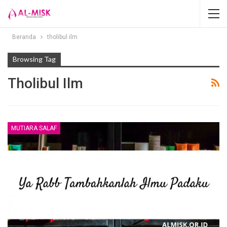
Beranda
tholibul ilm
Browsing Tag
Tholibul Ilm
MUTIARA SALAF