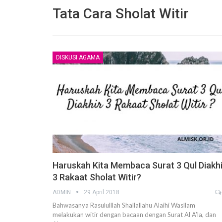
Tata Cara Sholat Witir
DISKUSI AGAMA
Pembelaan Rasulullah ﷺ yang paling Utama
adalah dengan Al Ittiba’
6 December 2020
Jangan Saling Berpaling
6 December 2020
Risalah Indah dari seorang Ibu terunt
Anaknya yang tercinta
Haruskah Kita Membaca Surat 3 Qul Diakhi
2 November 2020
3 Rakaat Sholat Witir?
Mengapa kita harus memperhatikan 
ADMIN
29 April 2018
lebih dahulu daripada amalan yang la
Bahwasanya Rasululllah Shallallahu Alaihi Wasllam
25 October 2020
melakukan witir dengan bacaan dengan Surat Al A’la, dan