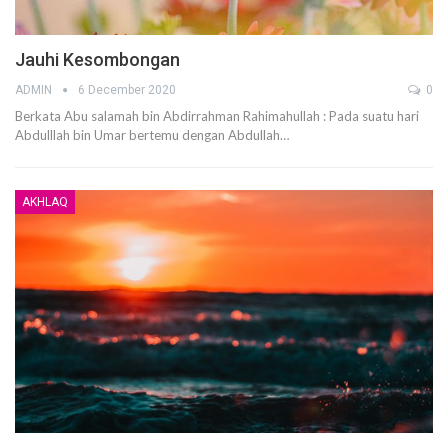
Jauhi Kesombongan
ADMIN
6 December 2020
0
Berkata Abu salamah bin Abdirrahman Rahimahullah :
Pada suatu hari
Abdulllah bin Umar bertemu dengan Abdullah
…
AKHLAQ