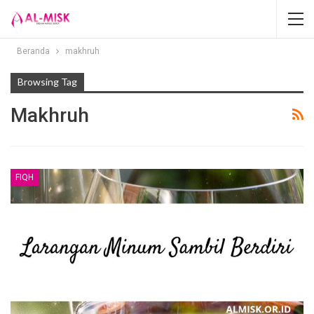
Beranda
makhruh
Browsing Tag
Makhruh
FIQH