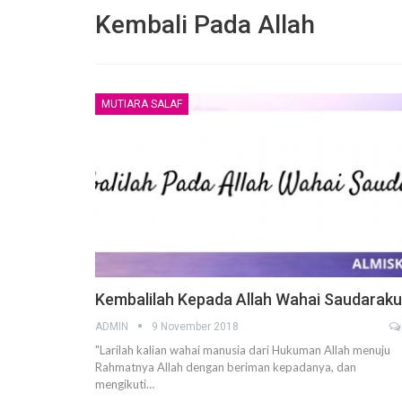
Kembali Pada Allah
MUTIARA SALAF
Pembelaan Rasulullah ﷺ yang paling Utama
adalah dengan Al Ittiba’
6 December 2020
Jangan Saling Berpaling
6 December 2020
Risalah Indah dari seorang Ibu terunt
Anaknya yang tercinta
Kembalilah Kepada Allah Wahai Saudaraku
2 November 2020
ADMIN
9 November 2018
Mengapa kita harus memperhatikan 
"Larilah kalian wahai manusia dari Hukuman Allah menuju
lebih dahulu daripada amalan yang la
Rahmatnya Allah dengan beriman kepadanya, dan
25 October 2020
mengikuti…