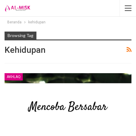
Beranda
kehidupan
Browsing Tag
Kehidupan
AKHLAQ