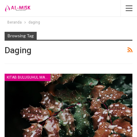
Beranda
daging
Browsing Tag
Daging
KITAB BULUGUHUL MARAM