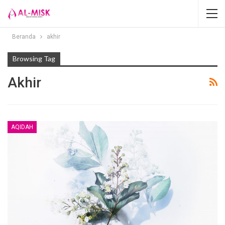
Beranda
akhir
Browsing Tag
Akhir
AQIDAH